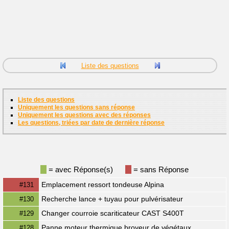
Liste des questions
Liste des questions
Uniquement les questions sans réponse
Uniquement les questions avec des réponses
Les questions, triées par date de dernière réponse
=
avec Réponse(s)
=
sans Réponse
Emplacement ressort tondeuse Alpina
#131
Recherche lance + tuyau pour pulvérisateur
#130
Changer courroie scariticateur CAST S400T
#129
Panne moteur thermique broyeur de végétaux
#128