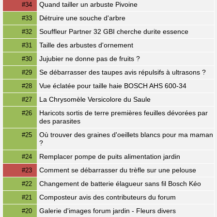
Quand tailler un arbuste Pivoine
#34
Détruire une souche d'arbre
#33
Souffleur Partner 32 GBI cherche durite essence
#32
Taille des arbustes d'ornement
#31
Jujubier ne donne pas de fruits ?
#30
Se débarrasser des taupes avis répulsifs à ultrasons ?
#29
Vue éclatée pour taille haie BOSCH AHS 600-34
#28
La Chrysomèle Versicolore du Saule
#27
Haricots sortis de terre premières feuilles dévorées par
#26
des parasites
Où trouver des graines d'oeillets blancs pour ma maman
#25
?
Remplacer pompe de puits alimentation jardin
#24
Comment se débarrasser du trèfle sur une pelouse
#23
Changement de batterie élagueur sans fil Bosch Kéo
#22
Composteur avis des contributeurs du forum
#21
Galerie d'images forum jardin - Fleurs divers
#20