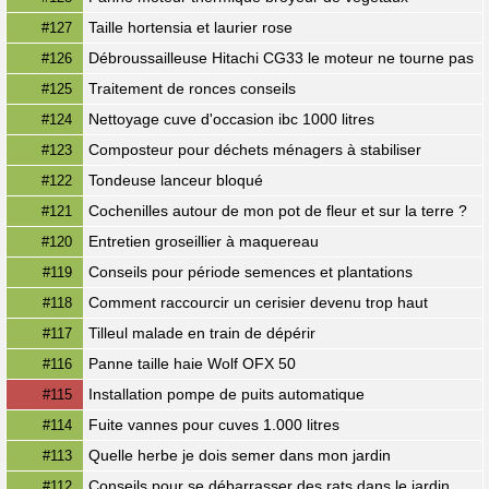
Taille hortensia et laurier rose
#127
Débroussailleuse Hitachi CG33 le moteur ne tourne pas
#126
Traitement de ronces conseils
#125
Nettoyage cuve d'occasion ibc 1000 litres
#124
Composteur pour déchets ménagers à stabiliser
#123
Tondeuse lanceur bloqué
#122
Cochenilles autour de mon pot de fleur et sur la terre ?
#121
Entretien groseillier à maquereau
#120
Conseils pour période semences et plantations
#119
Comment raccourcir un cerisier devenu trop haut
#118
Tilleul malade en train de dépérir
#117
Panne taille haie Wolf OFX 50
#116
Installation pompe de puits automatique
#115
Fuite vannes pour cuves 1.000 litres
#114
Quelle herbe je dois semer dans mon jardin
#113
Conseils pour se débarrasser des rats dans le jardin
#112