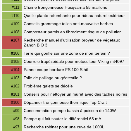
Chaine tronçonneuse Husqvarna 55 maillons
#111
Quelle plante retombante pour rideau naturel extérieur
#110
Conseils grammage toiles anti-mauvaise herbes
#109
Composteur parois en fibrociment risque de pollution
#108
Recherche manuel d'utilisation broyeur de végétaux
#107
Zanon BIO 3
Terre qui gonfle sur une zone de mon terrain ?
#106
Courroie trapézoïdale pour motoculteur Viking mt4097
#105
Panne coupe bordure FS 100 Sthil
#104
Toile de paillage ou géotextile ?
#103
Problème galets se décèle
#102
Conseils pour nettoyer un muret avec des taches noires
#101
Dépanner tronçonneuse thermique Top Craft
#100
Consommation pompe bassin à poisson de 140W
#99
Pompe qui fait sauter le différentiel 63 mA
#98
Recherche robinet pour une cuve de 1000L
#97