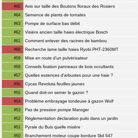
Avis sur taille des Boutons floraux des Rosiers
#65
Semence de plants de tomates
#64
Pompe de surface bas débit
#63
Visière ancien taille haies électrique Bosch
#62
Comment enlever des racines de bambou
#61
Recherche lame taille haies Ryobi PHT-2360MT
#60
Mise en route d'un pulvérisateur
#59
Conseils fixation panneaux de bois occultants
#58
Quelles essences d'arbustes pour une haie ?
#57
Cycas Revoluta feuilles jaunes
#56
Quand doit-on semer le gazon ?
#55
Problème embrayage tondeuse à gazon Wolf
#54
Pas de pression pompe Maroger
#53
Réglementation déclaration puits dans un jardin
#52
Pyrale du Buis quelle misère
#51
Branchement moteur coupe bordure Skil 547
#50