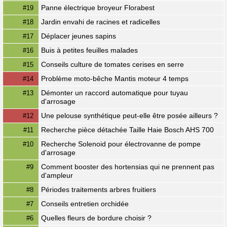
Panne électrique broyeur Florabest
#19
Jardin envahi de racines et radicelles
#18
Déplacer jeunes sapins
#17
Buis à petites feuilles malades
#16
Conseils culture de tomates cerises en serre
#15
Problème moto-bêche Mantis moteur 4 temps
#14
Démonter un raccord automatique pour tuyau
#13
d'arrosage
Une pelouse synthétique peut-elle être posée ailleurs ?
#12
Recherche pièce détachée Taille Haie Bosch AHS 700
#11
Recherche Solenoid pour électrovanne de pompe
#10
d'arrosage
Comment booster des hortensias qui ne prennent pas
#9
d'ampleur
Périodes traitements arbres fruitiers
#8
Conseils entretien orchidée
#7
Quelles fleurs de bordure choisir ?
#6