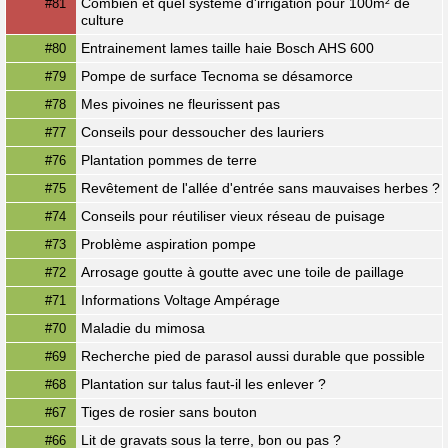
Combien et quel système d'irrigation pour 100m² de
#81
culture
Entrainement lames taille haie Bosch AHS 600
#80
Pompe de surface Tecnoma se désamorce
#79
Mes pivoines ne fleurissent pas
#78
Conseils pour dessoucher des lauriers
#77
Plantation pommes de terre
#76
Revêtement de l'allée d'entrée sans mauvaises herbes ?
#75
Conseils pour réutiliser vieux réseau de puisage
#74
Problème aspiration pompe
#73
Arrosage goutte à goutte avec une toile de paillage
#72
Informations Voltage Ampérage
#71
Maladie du mimosa
#70
Recherche pied de parasol aussi durable que possible
#69
Plantation sur talus faut-il les enlever ?
#68
Tiges de rosier sans bouton
#67
Lit de gravats sous la terre, bon ou pas ?
#66