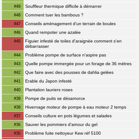
Souffleur thermique difficile à démarrer
#49
Comment tuer les bambous ?
#48
Conseils aménagement d'un terrain de boules
#47
Quand rempoter une azalée
#46
Figuier infesté de toiles d'araignée comment s'en
#45
débarrasser
Problème pompe de surface n'aspire pas
#44
Quelle pompe immergée pour un forage de 36 mètres
#43
Que faire avec des pousses de dahlia gelées
#42
Erable du Japon infesté
#41
Plantation lauriers roses
#40
Pompe de puits se désamorce
#39
Hivernage moteur de pompe à eau moteur 2 temps
#38
Conseils culture en pots légumes et salades
#37
Sauver les pommiers d'amour du gel
#36
Problème fuite nettoyeur Kew réf 5100
#35