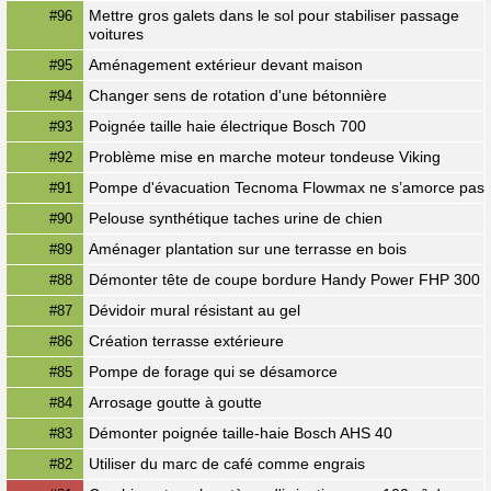
Mettre gros galets dans le sol pour stabiliser passage
#96
voitures
Aménagement extérieur devant maison
#95
Changer sens de rotation d'une bétonnière
#94
Poignée taille haie électrique Bosch 700
#93
Problème mise en marche moteur tondeuse Viking
#92
Pompe d'évacuation Tecnoma Flowmax ne s’amorce pas
#91
Pelouse synthétique taches urine de chien
#90
Aménager plantation sur une terrasse en bois
#89
Démonter tête de coupe bordure Handy Power FHP 300
#88
Dévidoir mural résistant au gel
#87
Création terrasse extérieure
#86
Pompe de forage qui se désamorce
#85
Arrosage goutte à goutte
#84
Démonter poignée taille-haie Bosch AHS 40
#83
Utiliser du marc de café comme engrais
#82