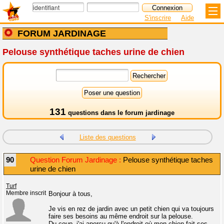
S'inscrire
Aide
FORUM JARDINAGE
Pelouse synthétique taches urine de chien
131
questions dans le
forum jardinage
Liste des questions
90
Question Forum Jardinage :
Pelouse synthétique taches
urine de chien
Turf
Membre inscrit
Bonjour à tous,
Je vis en rez de jardin avec un petit chien qui va toujours
faire ses besoins au même endroit sur la pelouse.
Du coup, j'ai aperçu qu'à l'endroit où mon chien fait ses