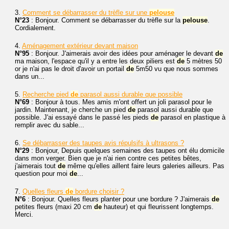
3.
Comment se débarrasser du trèfle sur une
pelouse
N°23
: Bonjour. Comment se débarrasser du trèfle sur la
pelouse
.
Cordialement.
4.
Aménagement extérieur devant maison
N°95
: Bonjour. J'aimerais avoir des idées pour aménager le devant
de
ma maison, l'espace qu'il y a entre les deux piliers est
de
5 mètres 50
or je n'ai pas le droit d'avoir un portail
de
5m50 vu que nous sommes
dans un...
5.
Recherche pied
de
parasol aussi durable que possible
N°69
: Bonjour à tous. Mes amis m'ont offert un joli parasol pour le
jardin. Maintenant, je cherche un pied
de
parasol aussi durable que
possible. J'ai essayé dans le passé les pieds
de
parasol en plastique à
remplir avec du sable...
6.
Se débarrasser des taupes avis répulsifs à ultrasons ?
N°29
: Bonjour, Depuis quelques semaines des taupes ont élu domicile
dans mon verger. Bien que je n'ai rien contre ces petites bêtes,
j'aimerais tout
de
même qu'elles aillent faire leurs galeries ailleurs. Pas
question pour moi
de
...
7.
Quelles fleurs
de
bordure choisir ?
N°6
: Bonjour. Quelles fleurs planter pour une bordure ? J'aimerais
de
petites fleurs (maxi 20 cm
de
hauteur) et qui fleurissent longtemps.
Merci.