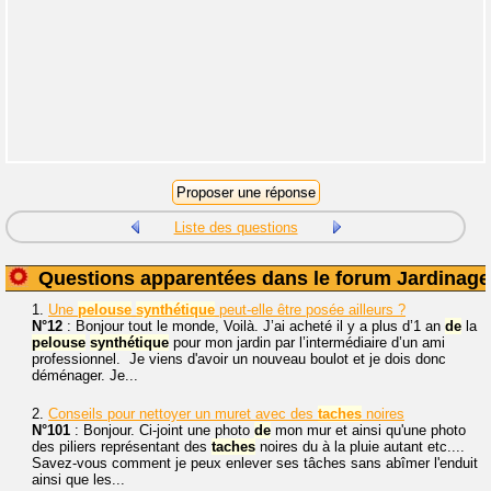
Liste des questions
Questions apparentées dans le forum Jardinage
1.
Une
pelouse
synthétique
peut-elle être posée ailleurs ?
N°12
: Bonjour tout le monde, Voilà. J’ai acheté il y a plus d’1 an
de
la
pelouse
synthétique
pour mon jardin par l’intermédiaire d’un ami
professionnel. Je viens d'avoir un nouveau boulot et je dois donc
déménager. Je...
2.
Conseils pour nettoyer un muret avec des
taches
noires
N°101
: Bonjour. Ci-joint une photo
de
mon mur et ainsi qu'une photo
des piliers représentant des
taches
noires du à la pluie autant etc....
Savez-vous comment je peux enlever ses tâches sans abîmer l'enduit
ainsi que les...