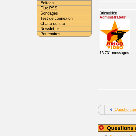
Editorial
Flux RSS
Sondages
Bricovidéo
Administrateur
Test de connexion
Charte du site
Newsletter
Partenaires
13 731 messages
Question pr
Questions 