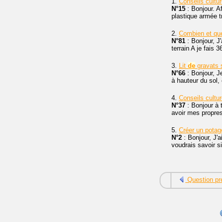
1.
Conseils cultu
N°15
: Bonjour. A
plastique armée tr
2.
Combien et que
N°81
: Bonjour, J'
terrain A je fais 
3.
Lit
de
gravats s
N°66
: Bonjour, J
à hauteur du sol
4.
Conseils cultu
N°37
: Bonjour à t
avoir mes propres
5.
Créer un potage
N°2
: Bonjour, J'ai
voudrais savoir s
Question pr