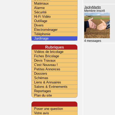
Matériaux
JackyMartin
Alarme
Membre inscrit
Sécurité
Hi-Fi Vidéo
Outillage
Divers
Électroménager
Téléphonie
Jardinage
4 messages
Rubriques
Vidéos de bricolage
Fiches Bricolage
Devis Travaux
C'est Nouveau !
Petites Annonces
Dossiers
Schémas
Liens & Annuaires
Salons & Evènements
Reportages
Plan du site
Poser une question
Votre avis