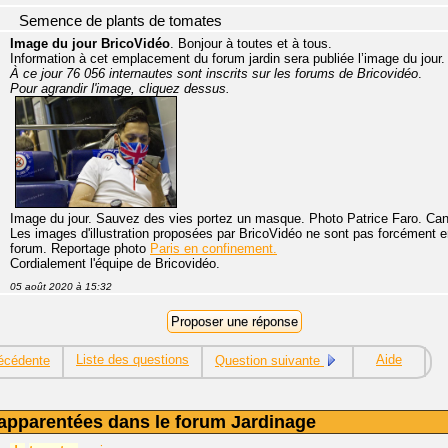
Semence de plants de tomates
Image du jour BricoVidéo
. Bonjour à toutes et à tous.
Information à cet emplacement du forum jardin sera publiée l’image du jour.
À ce jour 76 056 internautes sont inscrits sur les forums de Bricovidéo
.
Pour agrandir l'image, cliquez dessus.
Image du jour. Sauvez des vies portez un masque. Photo Patrice Faro. C
Les images d'illustration proposées par BricoVidéo ne sont pas forcément en 
forum. Reportage photo
Paris en confinement.
Cordialement l'équipe de Bricovidéo.
05 août 2020 à 15:32
Liste des questions
Aide
écédente
Question suivante
apparentées dans le forum Jardinage