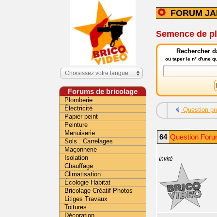
FORUM JA
Semence de pl
Rechercher da
ou taper le n° d'une 
Choisissez votre langue
Forums de bricolage
Plomberie
Électricité
Question pr
Papier peint
Peinture
Menuiserie
64
Question Foru
Sols . Carrelages
Maçonnerie
Isolation
Invité
Chauffage
Climatisation
Écologie Habitat
Bricolage Créatif Photos
Litiges Travaux
Toitures
Décoration