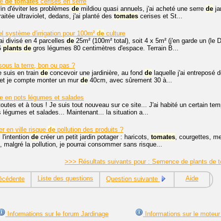
re
de
tomates
cerises en serre
fin d'éviter les problèmes
de
mildiou quasi annuels, j'ai acheté une serre
de
ja
aitée ultraviolet, dedans, j'ai planté des
tomates
cerises et St...
l système d'irrigation pour 100m²
de
culture
ai divisé en 4 parcelles
de
25m² (100m² total), soit 4 x 5m² (j'en garde un (le 
36
plants
de
gros légumes 80 centimètres d'espace. Terrain B...
ous la terre, bon ou pas ?
e suis en train
de
concevoir une jardinière, au fond
de
laquelle j'ai entreposé 
, et je compte monter un mur
de
40cm, avec sûrement 30 à...
re en pots légumes et salades
outes et à tous ! Je suis tout nouveau sur ce site... J'ai habité un certain tem
 légumes et salades... Maintenant... la situation a...
r en ville risque
de
pollution des produits ?
 l'intention
de
créer un petit jardin potager : haricots,
tomates
, courgettes, me
i, malgré la pollution, je pourrai consommer sans risque...
>>> Résultats suivants pour : Semence de plants de
Liste des questions
Aide
écédente
Question suivante
Informations sur le forum Jardinage
Informations sur le moteur