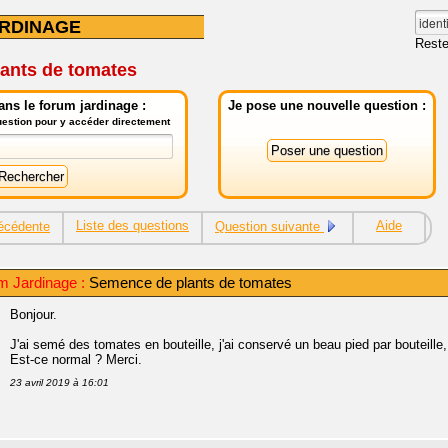
RDINAGE
Reste
ants de tomates
ns le forum jardinage :
Je pose une nouvelle question :
question pour y accéder directement
Liste des questions
Aide
écédente
Question suivante
m Jardinage :
Semence de plants de tomates
Bonjour.
J'ai semé des tomates en bouteille, j'ai conservé un beau pied par bouteill
Est-ce normal ? Merci.
23 avril 2019 à 16:01