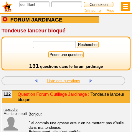
S'inscrire
Aide
FORUM JARDINAGE
Tondeuse lanceur bloqué
131
questions dans le
forum jardinage
Liste des questions
122
Question Forum Outillage Jardinage :
Tondeuse lanceur
bloqué
rapsodie
Membre inscrit
Bonjour.
J'ai commis une grosse erreur en ne mettant pas d'huile
dans ma tondeuse.
Évidemment, elle s'est arrêtée.