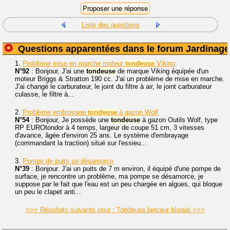
Liste des questions
Questions apparentées dans le forum Jardinage
1.
Problème mise en marche moteur
tondeuse
Viking
N°92
: Bonjour, J'ai une
tondeuse
de marque Viking équipée d'un
moteur Briggs & Stratton 190 cc. J'ai un problème de mise en marche.
J'ai changé le carburateur, le joint du filtre à air, le joint carburateur
culasse, le filtre à...
2.
Problème embrayage
tondeuse
à gazon Wolf
N°54
: Bonjour, Je possède une
tondeuse
à gazon Outils Wolf, type
RP EUROtondor à 4 temps, largeur de coupe 51 cm, 3 vitesses
d'avance, âgée d'environ 25 ans. Le système d'embrayage
(commandant la traction) situé sur l'essieu...
3.
Pompe de puits se désamorce
N°39
: Bonjour. J'ai un puits de 7 m environ, il équipé d'une pompe de
surface, je rencontre un problème, ma pompe se désamorce, je
suppose par le fait que l'eau est un peu chargée en algues, qui bloque
un peu le clapet anti...
>>> Résultats suivants pour : Tondeuse lanceur bloqué >>>