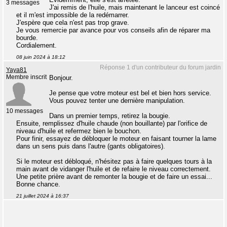
3 messages
J'ai remis de l'huile, mais maintenant le lanceur est coincé
et il m'est impossible de la redémarrer.
J'espère que cela n'est pas trop grave.
Je vous remercie par avance pour vos conseils afin de réparer ma
bourde.
Cordialement.
08 juin 2024 à 18:12
Réponse 1 d'un contributeur du forum jardin
Yaya81
Membre inscrit
Bonjour.
Je pense que votre moteur est bel et bien hors service.
Vous pouvez tenter une dernière manipulation.
10 messages
Dans un premier temps, retirez la bougie.
Ensuite, remplissez d'huile chaude (non bouillante) par l'orifice de
niveau d'huile et refermez bien le bouchon.
Pour finir, essayez de débloquer le moteur en faisant tourner la lame
dans un sens puis dans l'autre (gants obligatoires).
Si le moteur est débloqué, n'hésitez pas à faire quelques tours à la
main avant de vidanger l'huile et de refaire le niveau correctement.
Une petite prière avant de remonter la bougie et de faire un essai...
Bonne chance.
21 juillet 2024 à 16:37