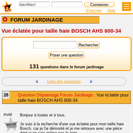
S'inscrire
Aide
FORUM JARDINAGE
Vue éclatée pour taille haie BOSCH AHS 600-34
131
questions dans le
forum jardinage
Liste des questions
28
Question Dépannage Forum Jardinage :
Vue éclatée pour
taille haie BOSCH AHS 600-34
Invité
Bonjour à toutes et à tous,
Je suis à la recherche d'une vue éclatée pour mon taille haie
Bosch, car je l'ai démonté et je me retrouve avec une pièce
dont je ne sais même pas le nom.