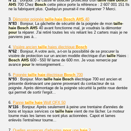
N°11
: Bonjour. J'ai cassé le bouclier protecteur d'un
taille
haie
Bosch
AHS
700 Chez
Bosch
cette pièce porte la référence : 2 607 001 151 Ils
ne la fabriquent plus. Quelqu'un pourrait-il me dépanner ? Merci.
3.
Démonter poignée
taille
-
haie
Bosch
AHS
40
N°83
: Bonjour, La gâchette de sécurité de la poignée de mon
taille
-
haie
Bosch
AHS
40 avant fonctionne mal, je voudrais la démonter
pour
la réparer. J'ai retiré toutes les vis reliant les 2 carters mais je ne
parviens pas à...
4.
Visière ancien
taille
haies électrique
Bosch
N°62
: Bonjour, A votre avis, a-t-on la possibilité de se procurer la
visière de protection sur un ancien modèle électrique d'un
taille
Haies :
Bosch
AHS
600 - 550 W lame de 600 mn. Je vous remercie par
avance
pour
le renseignement...
5.
Poignée
taille
haie
électrique
Bosch
700
N°93
: Bonjour. Mon
taille
haie
Bosch
électrique 700 est ancien et
présente dorénavant une panne provenant du contacteur de sa
poignée. Après démontage de la poignée sécurité la petite roue dentée
qui permet de sortir l'ergot...
6.
Panne
taille
haie
Wolf OFX 50
N°116
: Bonjour. Après seulement à peine une trentaine d'années de
bons et loyaux services ce
taille
haie
vient de me lâcher. Le moteur
tourne mais les lames ne sont plus actionnées. Capot et lames
enlevés l'entraîneur tourne...
7.
Quelles essences d'arbustes
pour
une
haie
?