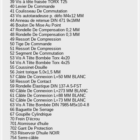
39 Vis à tête fraisée TORX T25
40 Levier De Commande
41 Coulisseau De Commutation
43 Vis autotaradeuse p. défo M4x12 MM
44 Anneau de retenue DIN 471 9x1MM
46 Boulon De Mise Au Point
47 Rondelle De Compensation 0,2 MM
48 Rondelle De Compensation 0,3 MM
49 Ressort De Compression
50 Tige De Commande
51 Ressort De Compression
52 Segment De Commutation
53 Vis A Tête Bombée Torx 4x20
54 Vis A Tête Bombée Torx 4x25
55 Coussinet-Douille
56 Joint torique 5,0x1,5 MM
57 Câble De Connexion L=50 MM BLANC
58 Ressort De Contact
59 Rondelle Élastique DIN 137-A 5-FST
60 Câble De Connexion L=273 MM BLANC
61 Câble De Connexion L=88 MM BLANC
62 Câble De Connexion L=73 MM BLANC
63 Vis A Tête Bombée DIN 7985-M5x10-4.8
66 Baguette De Serrage
67 Goupille Cylindrique
70 Frein D’écrou
701 Atomiseur d'huile
702 Gant De Protection
753 Réservoir D'huile NOIR
754 Serre-câble