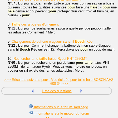
N°57
: Bonjour à tous, :smile: Est-ce que vous connaissez un arbuste
qui réunit toutes les qualités suivantes
pour
faire une
haie
: -
pour
une
haie
dense et coupe-vent (
pour
protéger d'un vent froid et humide, en
plaine). -
pour
...
8.
Taille
des arbustes d'ornement
N°31
: Bonjour, Je souhaiterais savoir à quelle période peut-on tailler
les arbustes d'ornement ? Merci
9.
Changement de batterie élagueur sans fil
Bosch
Kéo
N°22
: Bonjour. Comment changer la batterie de mon sabre élagueur
sans fil
Bosch
Kéo qui est HS. Merci d'avance
pour
un coup de main.
10.
Recherche lame
taille
haies Ryobi PHT-2360MT
N°60
: Bonjour. Je recherche un jeu de lame
pour
taille
haies PHT-
2360MT de la marque Ryobi. Pouvez-vous me dire où je peux en
trouver ou s'il existe des lames adaptables. Merci.
>>> Résultats suivants pour : Vue éclatée pour taille haie BOSCH AHS
600-34 >>>
Liste des questions
Informations sur le forum Jardinage
Informations sur le moteur du forum