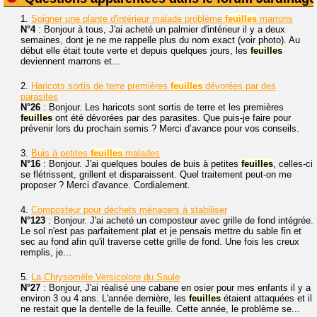
1.
Soigner une plante d'intérieur malade problème
feuilles
marrons
N°4
: Bonjour à tous, J'ai acheté un palmier d'intérieur il y a deux
semaines, dont je ne me rappelle plus du nom exact (voir photo). Au
début elle était toute verte et depuis quelques jours, les
feuilles
deviennent marrons et...
2.
Haricots sortis de terre premières
feuilles
dévorées par des
parasites
N°26
: Bonjour. Les haricots sont sortis de terre et les premières
feuilles
ont été dévorées par des parasites. Que puis-je faire pour
prévenir lors du prochain semis ? Merci d’avance pour vos conseils.
3.
Buis à petites
feuilles
malades
N°16
: Bonjour. J'ai quelques boules de buis à petites
feuilles
, celles-ci
se flétrissent, grillent et disparaissent. Quel traitement peut-on me
proposer ? Merci d'avance. Cordialement.
4.
Composteur pour déchets ménagers à stabiliser
N°123
: Bonjour. J'ai acheté un composteur avec grille de fond intégrée.
Le sol n'est pas parfaitement plat et je pensais mettre du sable fin et
sec au fond afin qu'il traverse cette grille de fond. Une fois les creux
remplis, je...
5.
La Chrysomèle Versicolore du Saule
N°27
: Bonjour, J'ai réalisé une cabane en osier pour mes enfants il y a
environ 3 ou 4 ans. L'année dernière, les
feuilles
étaient attaquées et il
ne restait que la dentelle de la feuille. Cette année, le problème se...