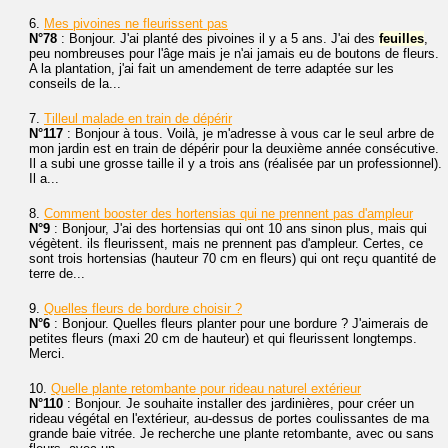
6.
Mes pivoines ne fleurissent pas
N°78
: Bonjour. J'ai planté des pivoines il y a 5 ans. J'ai des
feuilles
,
peu nombreuses pour l'âge mais je n'ai jamais eu de boutons de fleurs.
A la plantation, j'ai fait un amendement de terre adaptée sur les
conseils de la...
7.
Tilleul malade en train de dépérir
N°117
: Bonjour à tous. Voilà, je m'adresse à vous car le seul arbre de
mon jardin est en train de dépérir pour la deuxième année consécutive.
Il a subi une grosse taille il y a trois ans (réalisée par un professionnel).
Il a...
8.
Comment booster des hortensias qui ne prennent pas d'ampleur
N°9
: Bonjour, J'ai des hortensias qui ont 10 ans sinon plus, mais qui
végètent. ils fleurissent, mais ne prennent pas d'ampleur. Certes, ce
sont trois hortensias (hauteur 70 cm en fleurs) qui ont reçu quantité de
terre de...
9.
Quelles fleurs de bordure choisir ?
N°6
: Bonjour. Quelles fleurs planter pour une bordure ? J'aimerais de
petites fleurs (maxi 20 cm de hauteur) et qui fleurissent longtemps.
Merci.
10.
Quelle plante retombante pour rideau naturel extérieur
N°110
: Bonjour. Je souhaite installer des jardinières, pour créer un
rideau végétal en l'extérieur, au-dessus de portes coulissantes de ma
grande baie vitrée. Je recherche une plante retombante, avec ou sans