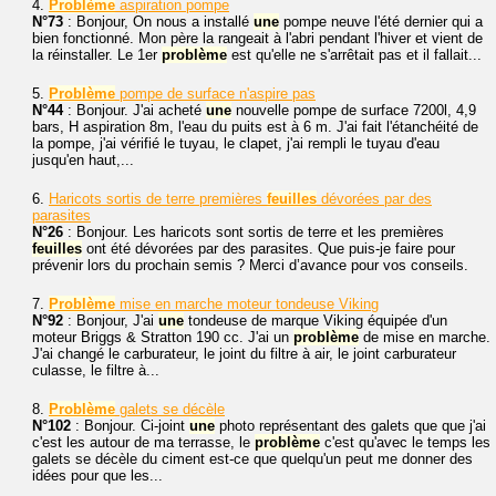
4.
Problème
aspiration pompe
N°73
: Bonjour, On nous a installé
une
pompe neuve l'été dernier qui a
bien fonctionné. Mon père la rangeait à l'abri pendant l'hiver et vient de
la réinstaller. Le 1er
problème
est qu'elle ne s'arrêtait pas et il fallait...
5.
Problème
pompe de surface n'aspire pas
N°44
: Bonjour. J'ai acheté
une
nouvelle pompe de surface 7200l, 4,9
bars, H aspiration 8m, l'eau du puits est à 6 m. J'ai fait l'étanchéité de
la pompe, j'ai vérifié le tuyau, le clapet, j'ai rempli le tuyau d'eau
jusqu'en haut,...
6.
Haricots sortis de terre premières
feuilles
dévorées par des
parasites
N°26
: Bonjour. Les haricots sont sortis de terre et les premières
feuilles
ont été dévorées par des parasites. Que puis-je faire pour
prévenir lors du prochain semis ? Merci d’avance pour vos conseils.
7.
Problème
mise en marche moteur tondeuse Viking
N°92
: Bonjour, J'ai
une
tondeuse de marque Viking équipée d'un
moteur Briggs & Stratton 190 cc. J'ai un
problème
de mise en marche.
J'ai changé le carburateur, le joint du filtre à air, le joint carburateur
culasse, le filtre à...
8.
Problème
galets se décèle
N°102
: Bonjour. Ci-joint
une
photo représentant des galets que que j'ai
c'est les autour de ma terrasse, le
problème
c'est qu'avec le temps les
galets se décèle du ciment est-ce que quelqu'un peut me donner des
idées pour que les...