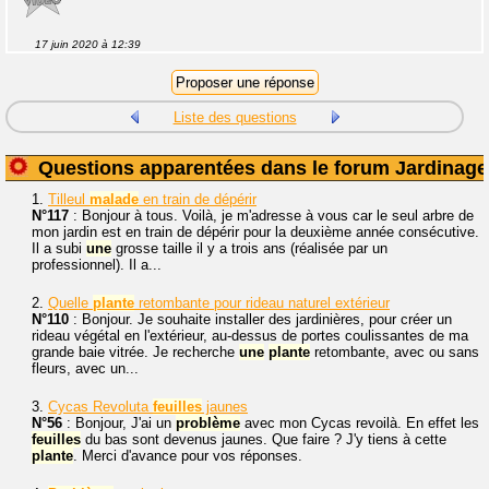
17 juin 2020 à 12:39
Liste des questions
Questions apparentées dans le forum Jardinage
1.
Tilleul
malade
en train de dépérir
N°117
: Bonjour à tous. Voilà, je m'adresse à vous car le seul arbre de
mon jardin est en train de dépérir pour la deuxième année consécutive.
Il a subi
une
grosse taille il y a trois ans (réalisée par un
professionnel). Il a...
2.
Quelle
plante
retombante pour rideau naturel extérieur
N°110
: Bonjour. Je souhaite installer des jardinières, pour créer un
rideau végétal en l'extérieur, au-dessus de portes coulissantes de ma
grande baie vitrée. Je recherche
une
plante
retombante, avec ou sans
fleurs, avec un...
3.
Cycas Revoluta
feuilles
jaunes
N°56
: Bonjour, J'ai un
problème
avec mon Cycas revoilà. En effet les
feuilles
du bas sont devenus jaunes. Que faire ? J'y tiens à cette
plante
. Merci d'avance pour vos réponses.