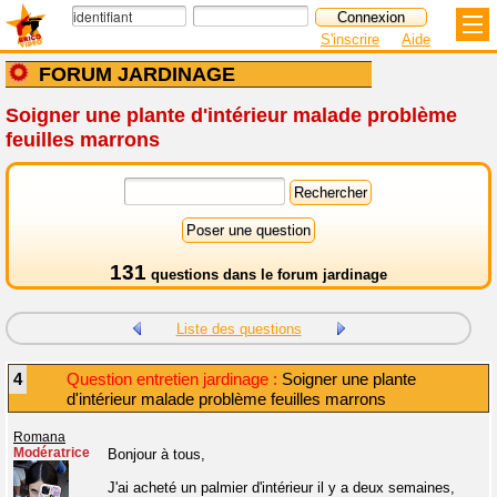
S'inscrire
Aide
FORUM JARDINAGE
Soigner une plante d'intérieur malade problème
feuilles marrons
131
questions dans le
forum jardinage
Liste des questions
4
Question entretien jardinage :
Soigner une plante
d'intérieur malade problème feuilles marrons
Romana
Modératrice
Bonjour à tous,
J'ai acheté un palmier d'intérieur il y a deux semaines,