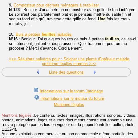
9.
Composteur pour déchets ménagers à stabiliser
N°123
: Bonjour. J'ai acheté un composteur avec grille de fond intégrée.
Le sol n'est pas parfaitement plat et je pensais mettre du sable fin et
sec au fond afin qu'il traverse cette grille de fond.
Une
fois les creux
remplis, je...
10.
Buis à petites
feuilles
malades
N°16
: Bonjour. J'ai quelques boules de buis à petites
feuilles
, celles-ci
se flétrissent, grillent et disparaissent. Quel traitement peut-on me
proposer ? Merci d'avance. Cordialement.
>>> Résultats suivants pour : Soigner une plante d'intérieur malade
problème feuilles marrons >>>
Liste des questions
Informations sur le forum Jardinage
Informations sur le moteur du forum
Mentions légales
Mentions légales :
Le contenu, textes, images, illustrations sonores, vidéos,
photos, animations, logos et autres documents constituent ensemble une
œuvre protégée par les lois en vigueur sur la propriété intellectuelle (article
L.122-4).
Aucune exploitation commerciale ou non commerciale même partielle des