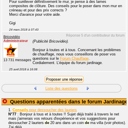
Pour surélever définitivement le mur, je pense à des lames
composites de clôture. Des conseils pour le poser dans mon mur en
créneau et pour des prix corrects ?
Merci d'avance pour votre aide.
Gigi
24 mars 2018 à 07:43
Réponse 5 d'un contributeur du forum
Bricovidéo
Administrateur
(Publicité Bricovidéo).
Bonjour à toutes et à tous. Concernant les problèmes
de chauffage, nous vous conseillons de poser vos
questions sur le
Forum Chauffage
.
13 731 messages
Cordialement. L’équipe du forum jardinage.
25 avril 2018 à 16:08
Liste des questions
Questions apparentées dans le forum Jardinage
1.
Conseils
pour dessoucher des lauriers
N°77
: Bonjour à tous et à toutes !! Sujet déjà traité à travers le net
mais j'aimerais vos retours d'expérience et vos suggestions pour
dessoucher 2 lauriers
de
20 ans dans un coin
de
ma villa (voir photos).
J'ai déjà...