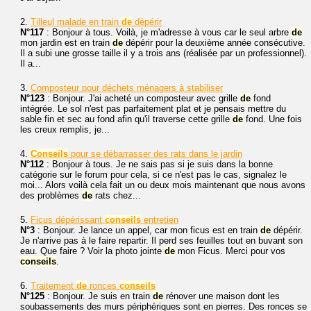
2.
Tilleul malade en train
de
dépérir
N°117
: Bonjour à tous. Voilà, je m'adresse à vous car le seul arbre
de
mon jardin est en train
de
dépérir pour la deuxième année consécutive.
Il a subi une grosse taille il y a trois ans (réalisée par un professionnel).
Il a...
3.
Composteur pour déchets ménagers à stabiliser
N°123
: Bonjour. J'ai acheté un composteur avec grille
de
fond
intégrée. Le sol n'est pas parfaitement plat et je pensais mettre du
sable fin et sec au fond afin qu'il traverse cette grille
de
fond. Une fois
les creux remplis, je...
4.
Conseils
pour se débarrasser des rats dans le jardin
N°112
: Bonjour à tous. Je ne sais pas si je suis dans la bonne
catégorie sur le forum pour cela, si ce n'est pas le cas, signalez le
moi... Alors voilà cela fait un ou deux mois maintenant que nous avons
des problèmes
de
rats chez...
5.
Ficus dépérissant
conseils
entretien
N°3
: Bonjour. Je lance un appel, car mon ficus est en train
de
dépérir.
Je n'arrive pas à le faire repartir. Il perd ses feuilles tout en buvant son
eau. Que faire ? Voir la photo jointe
de
mon Ficus. Merci pour vos
conseils
.
6.
Traitement
de
ronces
conseils
N°125
: Bonjour. Je suis en train
de
rénover une maison dont les
soubassements des murs périphériques sont en pierres. Des ronces se