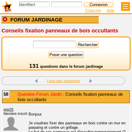
S'inscrire
Aide
FORUM JARDINAGE
Conseils fixation panneaux de bois occultants
131
questions dans le
forum jardinage
Liste des questions
58
Question Forum Jardin :
Conseils fixation panneaux de
bois occultants
gigi35
Membre inscrit
Bonjour,
Je voudrais fixer des panneaux en bois contre un mur en
parpaing et contre un grillage.
Le but de ces panneaux est d'occulter temporairement (2