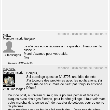
Réponse 2 d'un contributeur du forum
gigi35
Membre inscrit
Bonjour,
Je n'ai pas eu de réponse à ma question. Personne n'a
d'idée ?
Merci d'avance pour votre aide.
17 messages
Gigi
15 mars 2018 à 07:08
Réponse 3 d'un contributeur du forum
maçon37
Membre inscrit
Bonjour,
Sol carrelage question N° 3797, une idée donnée.
J'ai toujours des problèmes avec les notifications, j'ai
détourné ce souci mais ce n'est pas toujours efficace.
Désolé.
2 589 messages
Pour ce post, au niveau du mur, vous pouvez percer et tenir vos
plaques avec des tiges filetées, pour le côté grillage, il faut voir avec
votre marchand, je pense qu'il doit exister de poteaux pour ce genre
de plaques.
Votre problème est en fait le côté provisoire... Donc pas de béton