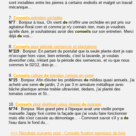
sont installées entre les pierres à certains endroits et malgré un travail
mécanique...
7.
Conseils
entretien orchidée
N°7
: Bonjour à tous, On vient
de
m'offrir une orchidée en pot pris sur
agitateur-floral.com et comme je n'y connais rien, mais je voudrais
qu'elle dure, je souhaiterais avoir des
conseils
sur son entretien. Merci
déjà
de
vos...
8.
Conseils
pour période semences et plantations
N°119
: Bonjour. En partant du postulat que la seule plante dont je sais
m'occuper hors vase, bien entendu, c'est la lavande, je voulais
diversifier cela, n'étant pas la période des semences, et vu que nous
sommes le 02/12, dois-je...
9.
Conseils
culture
de
tomates cerises en serre
N°15
: Bonjour. Afin d'éviter les problèmes
de
mildiou quasi annuels, j'ai
acheté une serre
de
jardin, 2 m par 3 m armature métallique avec
bâche plastique armée traitée ultraviolet, dedans, j'ai planté des
tomates cerises et St...
10.
Conseils
pour réutiliser vieux réseau
de
puisage
N°74
: Bonjour. Mon grand père à l'époque avait une vieille pompe
manuelle Jappy fixé contre la façade que j'ai voulu faire fonctionner
mais elle s'est cassée au démontage... - Comment savoir s'il y a
de
l'eau dans le fond du...
>>> Résultats suivants pour : Conseils fixation panneaux de bois