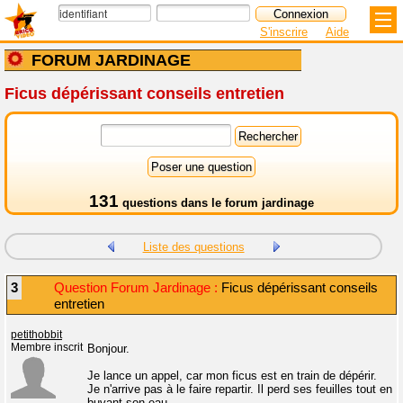
S'inscrire
Aide
FORUM JARDINAGE
Ficus dépérissant conseils entretien
131
questions dans le
forum jardinage
Liste des questions
3
Question Forum Jardinage :
Ficus dépérissant conseils
entretien
petithobbit
Membre inscrit
Bonjour.
Je lance un appel, car mon ficus est en train de dépérir.
Je n'arrive pas à le faire repartir. Il perd ses feuilles tout en
buvant son eau.