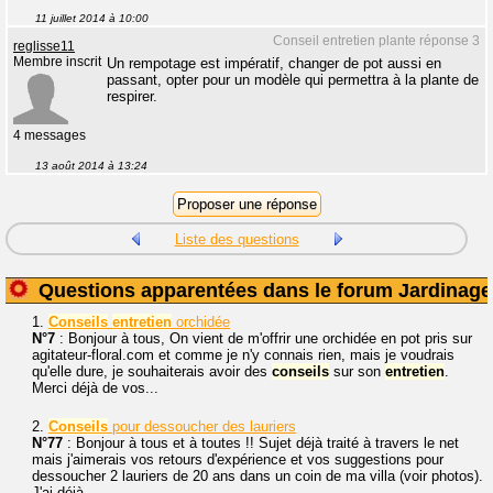
11 juillet 2014 à 10:00
Conseil entretien plante réponse 3
reglisse11
Membre inscrit
Un rempotage est impératif, changer de pot aussi en
passant, opter pour un modèle qui permettra à la plante de
respirer.
4 messages
13 août 2014 à 13:24
Liste des questions
Questions apparentées dans le forum Jardinage
1.
Conseils
entretien
orchidée
N°7
: Bonjour à tous, On vient de m'offrir une orchidée en pot pris sur
agitateur-floral.com et comme je n'y connais rien, mais je voudrais
qu'elle dure, je souhaiterais avoir des
conseils
sur son
entretien
.
Merci déjà de vos...
2.
Conseils
pour dessoucher des lauriers
N°77
: Bonjour à tous et à toutes !! Sujet déjà traité à travers le net
mais j'aimerais vos retours d'expérience et vos suggestions pour
dessoucher 2 lauriers de 20 ans dans un coin de ma villa (voir photos).
J'ai déjà...