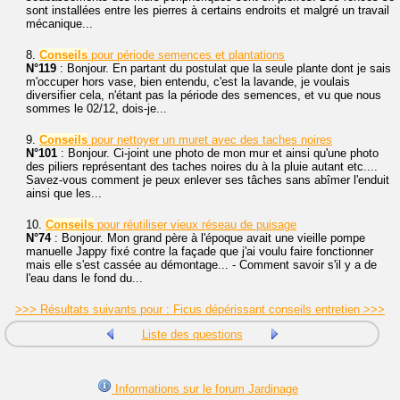
sont installées entre les pierres à certains endroits et malgré un travail
mécanique...
8.
Conseils
pour période semences et plantations
N°119
: Bonjour. En partant du postulat que la seule plante dont je sais
m'occuper hors vase, bien entendu, c'est la lavande, je voulais
diversifier cela, n'étant pas la période des semences, et vu que nous
sommes le 02/12, dois-je...
9.
Conseils
pour nettoyer un muret avec des taches noires
N°101
: Bonjour. Ci-joint une photo de mon mur et ainsi qu'une photo
des piliers représentant des taches noires du à la pluie autant etc....
Savez-vous comment je peux enlever ses tâches sans abîmer l'enduit
ainsi que les...
10.
Conseils
pour réutiliser vieux réseau de puisage
N°74
: Bonjour. Mon grand père à l'époque avait une vieille pompe
manuelle Jappy fixé contre la façade que j'ai voulu faire fonctionner
mais elle s'est cassée au démontage... - Comment savoir s'il y a de
l'eau dans le fond du...
>>> Résultats suivants pour : Ficus dépérissant conseils entretien >>>
Liste des questions
Informations sur le forum Jardinage