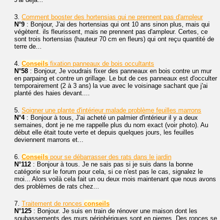
3.
Comment booster des hortensias qui ne prennent pas d'ampleur
N°9
: Bonjour, J'ai des hortensias qui ont 10 ans sinon plus, mais qui
végètent. ils fleurissent, mais ne prennent pas d'ampleur. Certes, ce
sont trois hortensias (hauteur 70 cm en fleurs) qui ont reçu quantité de
terre de...
4.
Conseils
fixation panneaux de bois occultants
N°58
: Bonjour, Je voudrais fixer des panneaux en bois contre un mur
en parpaing et contre un grillage. Le but de ces panneaux est d'occulter
temporairement (2 à 3 ans) la vue avec le voisinage sachant que j'ai
planté des haies devant....
5.
Soigner une plante d'intérieur malade problème feuilles marrons
N°4
: Bonjour à tous, J'ai acheté un palmier d'intérieur il y a deux
semaines, dont je ne me rappelle plus du nom exact (voir photo). Au
début elle était toute verte et depuis quelques jours, les feuilles
deviennent marrons et...
6.
Conseils
pour se débarrasser des rats dans le jardin
N°112
: Bonjour à tous. Je ne sais pas si je suis dans la bonne
catégorie sur le forum pour cela, si ce n'est pas le cas, signalez le
moi... Alors voilà cela fait un ou deux mois maintenant que nous avons
des problèmes de rats chez...
7.
Traitement de ronces
conseils
N°125
: Bonjour. Je suis en train de rénover une maison dont les
soubassements des murs périphériques sont en pierres. Des ronces se