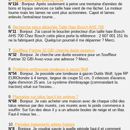
N°116
: Bonjour. Après seulement à peine une trentaine d'années de
bons et loyaux services ce taille haie vient de me lâcher. Le moteur
tourne mais les lames ne sont plus actionnées. Capot et lames
enlevés l'entraîneur tourne...
6.
Recherche pièce détachée Taille Haie Bosch AHS 700
N°11
: Bonjour. J'ai cassé le bouclier protecteur d'un taille haie Bosch
AHS 700 Chez Bosch cette pièce porte la référence : 2 607 001 151 Ils
ne la fabriquent plus. Quelqu'un pourrait-il me dépanner ? Merci.
7.
Souffleur Partner 32 GBI cherche durite essence
N°32
: Bonjour. Je cherche une durite essence pour un Souffleur
Partner 32 GBI Avez-vous une adresse ? Merci.
8.
Problème embrayage tondeuse à gazon Wolf
N°54
: Bonjour, Je possède une tondeuse à gazon Outils Wolf, type RP
EUROtondor à 4 temps, largeur de coupe 51 cm, 3 vitesses d'avance,
âgée d'environ 25 ans. Le système d'embrayage (commandant la
traction) situé sur l'essieu...
9.
Plantation sur talus faut-il les enlever ?
N°68
: Bonjour. Je vais acheter une maison avec de chaque côté des
talus retenus par des murets, ces murets avec le poids commence à
souffrir. Sur l'un des deux il y a un arbuste boules de neige et un lilas.
Faut-il mieux les...
10.
Périodes traitements arbres fruitiers
N°8
: Bonjour, Je voudrai savoir à quelle période faut-il et comment