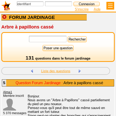
S'inscrire
Aide
FORUM JARDINAGE
Arbre à papillons cassé
131
questions dans le
forum jardinage
Liste des questions
5
Question Forum Jardinage :
Arbre à papillons cassé
Alma1
Membre inscrit
Bonjour.
Nous avons un "Arbre à Papillons" cassé partiellement
du pied un peu noueux.
Pensez-vous qu'il peut être tout de même sauvé en
mettant un fort tuteur.
5 370 messages
Sinon peut-on planter des branches qui s'enracineraient