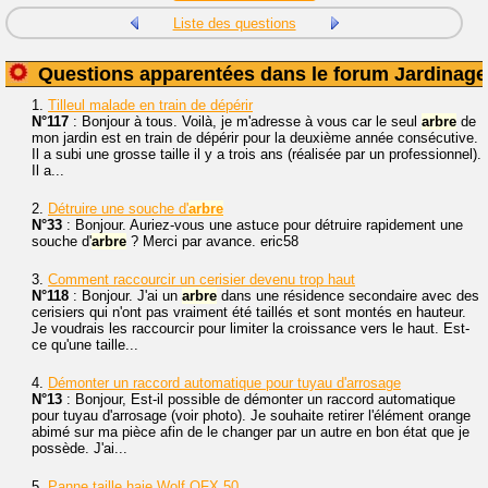
Liste des questions
Questions apparentées dans le forum Jardinage
1.
Tilleul malade en train de dépérir
N°117
: Bonjour à tous. Voilà, je m'adresse à vous car le seul
arbre
de
mon jardin est en train de dépérir pour la deuxième année consécutive.
Il a subi une grosse taille il y a trois ans (réalisée par un professionnel).
Il a...
2.
Détruire une souche d'
arbre
N°33
: Bonjour. Auriez-vous une astuce pour détruire rapidement une
souche d'
arbre
? Merci par avance. eric58
3.
Comment raccourcir un cerisier devenu trop haut
N°118
: Bonjour. J'ai un
arbre
dans une résidence secondaire avec des
cerisiers qui n'ont pas vraiment été taillés et sont montés en hauteur.
Je voudrais les raccourcir pour limiter la croissance vers le haut. Est-
ce qu'une taille...
4.
Démonter un raccord automatique pour tuyau d'arrosage
N°13
: Bonjour, Est-il possible de démonter un raccord automatique
pour tuyau d'arrosage (voir photo). Je souhaite retirer l'élément orange
abimé sur ma pièce afin de le changer par un autre en bon état que je
possède. J'ai...
5.
Panne taille haie Wolf OFX 50