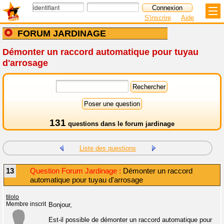
S'inscrire
Aide
FORUM JARDINAGE
Démonter un raccord automatique pour tuyau
d'arrosage
131
questions dans le
forum jardinage
Liste des questions
13
Question Forum Jardinage :
Démonter un raccord
automatique pour tuyau d'arrosage
tilolo
Membre inscrit
Bonjour,
Est-il possible de démonter un raccord automatique pour