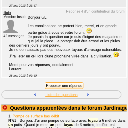
27 mai 2015 à 23:47
Réponse 4 d'un contributeur du forum
tilolo
Membre inscrit
Bonjour GL,
Les canalisations se portent bien, merci, et en grande
partie grâce à vous et votre forum.
42 messages
Je posais la question car je suis éloigné des magasins et
que j'ai la pièce. Le potager doit être arrosé et les pluies
des derniers jours y ont pourvu.
Je ne connaissais pas ces nouveaux tuyaux d'arrosage extensibles.
J'irai jeter un œil lors d'une prochaine virée dans la civilisation.
Merci pour vos réponses, cordialement.
Laurent
28 mai 2015 à 09:45
Liste des questions
Questions apparentées dans le forum Jardinage
1.
Pompe de surface bas débit
N°63
: Bonjour, J'ai une pompe de surface avec
tuyau
à 6 mètres dans
un
puits. Quand je mets
un
petit
tuyau
de 3 mètres, le débit est