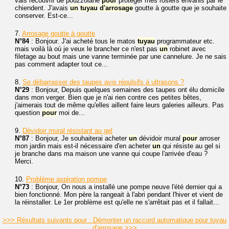
vais recouvrir de pouzzolane
pour
protéger mes rosiers envahis par le
chiendent. J'avais
un
tuyau
d'arrosage
goutte à goutte que je souhaite
conserver. Est-ce...
7.
Arrosage goutte à goutte
N°84
: Bonjour. J'ai acheté tous le matos
tuyau
programmateur etc.
mais voilà là où je veux le brancher ce n'est pas
un
robinet avec
filetage au bout mais une vanne terminée par une cannelure. Je ne sais
pas comment adapter tout ce...
8.
Se débarrasser des taupes avis répulsifs à ultrasons ?
N°29
: Bonjour, Depuis quelques semaines des taupes ont élu domicile
dans mon verger. Bien que je n'ai rien contre ces petites bêtes,
j'aimerais tout de même qu'elles aillent faire leurs galeries ailleurs. Pas
question
pour
moi de...
9.
Dévidoir mural résistant au gel
N°87
: Bonjour, Je souhaiterai acheter
un
dévidoir mural
pour
arroser
mon jardin mais est-il nécessaire d'en acheter
un
qui résiste au gel si
je branche dans ma maison une vanne qui coupe l'arrivée d'eau ?
Merci.
10.
Problème aspiration pompe
N°73
: Bonjour, On nous a installé une pompe neuve l'été dernier qui a
bien fonctionné. Mon père la rangeait à l'abri pendant l'hiver et vient de
la réinstaller. Le 1er problème est qu'elle ne s'arrêtait pas et il fallait...
>>> Résultats suivants pour : Démonter un raccord automatique pour tuyau
d'arrosage >>>