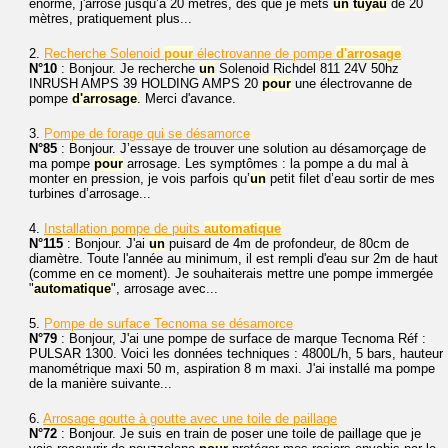
énorme, j'arrose jusqu’à 20 mètres, dès que je mets
un
tuyau
de 20
mètres, pratiquement plus...
2.
Recherche Solenoid
pour
électrovanne de pompe
d'arrosage
N°10
: Bonjour. Je recherche
un
Solenoid Richdel 811 24V 50hz
INRUSH AMPS 39 HOLDING AMPS 20
pour
une électrovanne de
pompe
d'arrosage
. Merci d'avance.
3.
Pompe de forage qui se désamorce
N°85
: Bonjour. J’essaye de trouver une solution au désamorçage de
ma pompe
pour
arrosage. Les symptômes : la pompe a du mal à
monter en pression, je vois parfois qu’
un
petit filet d’eau sortir de mes
turbines d’arrosage...
4.
Installation pompe de puits
automatique
N°115
: Bonjour. J'ai
un
puisard de 4m de profondeur, de 80cm de
diamètre. Toute l'année au minimum, il est rempli d'eau sur 2m de haut
(comme en ce moment). Je souhaiterais mettre une pompe immergée
"
automatique
", arrosage avec...
5.
Pompe de surface Tecnoma se désamorce
N°79
: Bonjour, J'ai une pompe de surface de marque Tecnoma Réf :
PULSAR 1300. Voici les données techniques : 4800L/h, 5 bars, hauteur
manométrique maxi 50 m, aspiration 8 m maxi. J'ai installé ma pompe
de la manière suivante...
6.
Arrosage goutte à goutte avec une toile de paillage
N°72
: Bonjour. Je suis en train de poser une toile de paillage que je