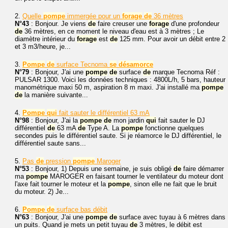
2.
Quelle
pompe
immergée pour un
forage
de
36 mètres
N°43
: Bonjour. Je viens
de
faire creuser une
forage
d'une profondeur
de
36 mètres, en ce moment le niveau d'eau est à 3 mètres ; Le
diamètre intérieur du
forage
est
de
125 mm. Pour avoir un débit entre 2
et 3 m3/heure, je...
3.
Pompe
de
surface Tecnoma
se
désamorce
N°79
: Bonjour, J'ai une
pompe
de
surface
de
marque Tecnoma Réf :
PULSAR 1300. Voici les données techniques : 4800L/h, 5 bars, hauteur
manométrique maxi 50 m, aspiration 8 m maxi. J'ai installé ma
pompe
de
la manière suivante...
4.
Pompe
qui
fait sauter le différentiel 63 mA
N°98
: Bonjour, J'ai la
pompe
de
mon jardin
qui
fait sauter le DJ
différentiel
de
63 mA
de
Type A. La
pompe
fonctionne quelques
secondes puis le différentiel saute. Si je réamorce le DJ différentiel, le
différentiel saute sans...
5.
Pas
de
pression
pompe
Maroger
N°53
: Bonjour, 1) Depuis une semaine, je suis obligé
de
faire démarrer
ma
pompe
MAROGER en faisant tourner le ventilateur du moteur dont
l'axe fait tourner le moteur et la
pompe
, sinon elle ne fait que le bruit
du moteur. 2) Je...
6.
Pompe
de
surface bas débit
N°63
: Bonjour, J'ai une
pompe
de
surface avec tuyau à 6 mètres dans
un puits. Quand je mets un petit tuyau
de
3 mètres, le débit est