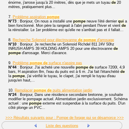
énorme, j'arrose jusqu’à 20 mètres, dès que je mets un tuyau
de
20
mètres, pratiquement plus...
7.
Problème aspiration
pompe
N°73
: Bonjour, On nous a installé une
pompe
neuve l'été dernier
qui
a
bien fonctionné. Mon père la rangeait à l'abri pendant l'hiver et vient
de
la réinstaller. Le 1er problème est qu'elle ne s'arrêtait pas et il fallait...
8.
Recherche Solenoid pour électrovanne
de
pompe
d'arrosage
N°10
: Bonjour. Je recherche un Solenoid Richdel 811 24V 50hz
INRUSH AMPS 39 HOLDING AMPS 20 pour une électrovanne
de
pompe
d'arrosage. Merci d'avance.
9.
Problème
pompe
de
surface n'aspire pas
N°44
: Bonjour. J'ai acheté une nouvelle
pompe
de
surface 7200l, 4,9
bars, H aspiration 8m, l'eau du puits est à 6 m. J'ai fait l'étanchéité
de
la
pompe
, j'ai vérifié le tuyau, le clapet, j'ai rempli le tuyau d'eau
jusqu'en haut,...
10.
Remplacer
pompe
de
puits alimentation jardin
N°24
: Bonjour, Dans une résidence secondaire bretonne, je souhaite
modifier le pompage actuel. Alimentation jardin exclusivement. Schéma
actuel : une
pompe
externe est suspendue à la surface du puits. D'un
côté plonge un PVC...
>>> Résultats suivants pour : Pompe de forage qui se désamorce >>>
Liste des questions