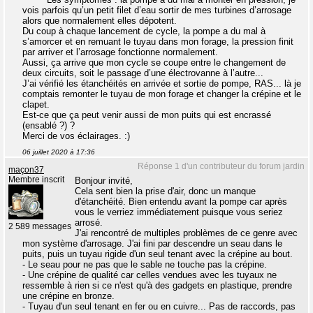
vois parfois qu’un petit filet d’eau sortir de mes turbines d’arrosage
alors que normalement elles dépotent.
Du coup à chaque lancement de cycle, la pompe a du mal à
s’amorcer et en remuant le tuyau dans mon forage, la pression finit
par arriver et l’arrosage fonctionne normalement.
Aussi, ça arrive que mon cycle se coupe entre le changement de
deux circuits, soit le passage d’une électrovanne à l’autre...
J’ai vérifié les étanchéités en arrivée et sortie de pompe, RAS... là je
comptais remonter le tuyau de mon forage et changer la crépine et le
clapet.
Est-ce que ça peut venir aussi de mon puits qui est encrassé
(ensablé ?) ?
Merci de vos éclairages. :)
06 juillet 2020 à 17:36
Réponse 1 d'un contributeur du forum jardin
maçon37
Membre inscrit
Bonjour invité,
Cela sent bien la prise d'air, donc un manque
d'étanchéité. Bien entendu avant la pompe car après
vous le verriez immédiatement puisque vous seriez
arrosé.
2 589 messages
J'ai rencontré de multiples problèmes de ce genre avec
mon système d'arrosage. J'ai fini par descendre un seau dans le
puits, puis un tuyau rigide d'un seul tenant avec la crépine au bout.
- Le seau pour ne pas que le sable ne touche pas la crépine.
- Une crépine de qualité car celles vendues avec les tuyaux ne
ressemble à rien si ce n'est qu'à des gadgets en plastique, prendre
une crépine en bronze.
- Tuyau d'un seul tenant en fer ou en cuivre... Pas de raccords, pas