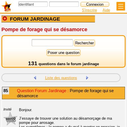
S'inscrire
Aide
FORUM JARDINAGE
Pompe de forage qui se désamorce
131
questions dans le
forum jardinage
Liste des questions
85
Question Forum Jardinage :
Pompe de forage qui se
désamorce
Invité
Bonjour.
J’essaye de trouver une solution au désamorçage de ma
pompe pour arrosage.
Les symptômes : la pompe a du mal à monter en pression, je