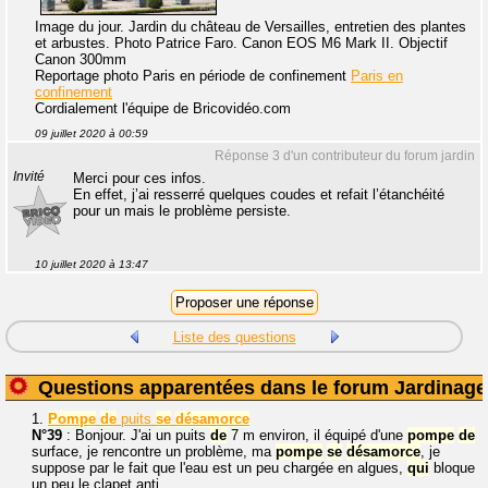
Image du jour. Jardin du château de Versailles, entretien des plantes
et arbustes. Photo Patrice Faro. Canon EOS M6 Mark II. Objectif
Canon 300mm
Reportage photo Paris en période de confinement
Paris en
confinement
Cordialement l'équipe de Bricovidéo.com
09 juillet 2020 à 00:59
Réponse 3 d'un contributeur du forum jardin
Invité
Merci pour ces infos.
En effet, j’ai resserré quelques coudes et refait l’étanchéité
pour un mais le problème persiste.
10 juillet 2020 à 13:47
Liste des questions
Questions apparentées dans le forum Jardinage
1.
Pompe
de
puits
se
désamorce
N°39
: Bonjour. J'ai un puits
de
7 m environ, il équipé d'une
pompe
de
surface, je rencontre un problème, ma
pompe
se
désamorce
, je
suppose par le fait que l'eau est un peu chargée en algues,
qui
bloque
un peu le clapet anti...