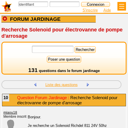
S'inscrire
Aide
FORUM JARDINAGE
Recherche Solenoid pour électrovanne de pompe
d'arrosage
131
questions dans le
forum jardinage
Liste des questions
10
Question Forum Jardinage :
Recherche Solenoid pour
électrovanne de pompe d'arrosage
miaou18
Membre inscrit
Bonjour.
Je recherche un Solenoid Richdel 811 24V 50hz