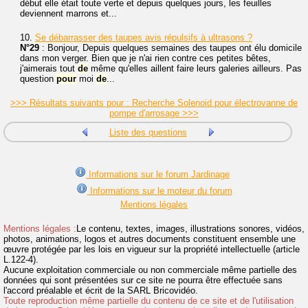
début elle était toute verte et depuis quelques jours, les feuilles
deviennent marrons et...
10.
Se débarrasser des taupes avis répulsifs à ultrasons ?
N°29
: Bonjour, Depuis quelques semaines des taupes ont élu domicile
dans mon verger. Bien que je n'ai rien contre ces petites bêtes,
j'aimerais tout
de
même qu'elles aillent faire leurs galeries ailleurs. Pas
question
pour
moi
de
...
>>> Résultats suivants pour : Recherche Solenoid pour électrovanne de
pompe d'arrosage >>>
Liste des questions
Informations sur le forum Jardinage
Informations sur le moteur du forum
Mentions légales
Mentions légales :
Le contenu, textes, images, illustrations sonores, vidéos,
photos, animations, logos et autres documents constituent ensemble une
œuvre protégée par les lois en vigueur sur la propriété intellectuelle (article
L.122-4).
Aucune exploitation commerciale ou non commerciale même partielle des
données qui sont présentées sur ce site ne pourra être effectuée sans
l'accord préalable et écrit de la SARL Bricovidéo.
Toute reproduction même partielle du contenu de ce site et de l'utilisation