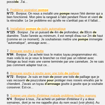
possè
de
. J'ai...
5.
Problème aspiration
pompe
N°73
: Bonjour, On nous a installé une
pompe
neuve l'été dernier qui a
bien fonctionné. Mon père la rangeait à l'abri pendant l'hiver et vient
de
la réinstaller. Le 1er problème est qu'elle ne s'arrêtait pas et il fallait...
6.
Installation
pompe
de
puits automatique
N°115
: Bonjour. J'ai un puisard
de
4m
de
profondeur,
de
80cm
de
diamètre. Toute l'année au minimum, il est rempli d'eau sur 2m
de
haut
(comme en ce moment). Je souhaiterais mettre une
pompe
immergée
"automatique", arrosage avec...
7.
Arrosage goutte à goutte
N°84
: Bonjour. J'ai acheté tous le matos tuyau programmateur etc.
mais voilà là où je veux le brancher ce n'est pas un robinet avec
filetage au bout mais une vanne terminée par une cannelure. Je ne sais
pas comment adapter tout ce...
8.
Arrosage goutte à goutte avec une toile
de
paillage
N°72
: Bonjour. Je suis en train
de
poser une toile
de
paillage que je
vais recouvrir
de
pouzzolane
pour
protéger mes rosiers envahis par le
chiendent. J'avais un tuyau
d'arrosage
goutte à goutte que je souhaite
conserver. Est-ce...
9.
Soigner une plante d'intérieur malade problème feuilles marrons
N°4
: Bonjour à tous, J'ai acheté un palmier d'intérieur il y a deux
semaines, dont je ne me rappelle plus du nom exact (voir photo). Au