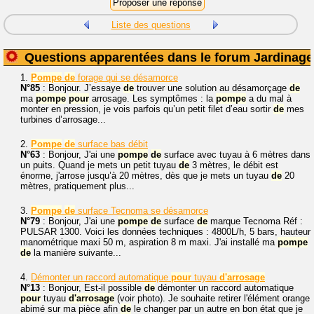
Liste des questions
Questions apparentées dans le forum Jardinage
1.
Pompe
de
forage qui se désamorce
N°85
: Bonjour. J’essaye
de
trouver une solution au désamorçage
de
ma
pompe
pour
arrosage. Les symptômes : la
pompe
a du mal à
monter en pression, je vois parfois qu’un petit filet d’eau sortir
de
mes
turbines d’arrosage...
2.
Pompe
de
surface bas débit
N°63
: Bonjour, J'ai une
pompe
de
surface avec tuyau à 6 mètres dans
un puits. Quand je mets un petit tuyau
de
3 mètres, le débit est
énorme, j'arrose jusqu’à 20 mètres, dès que je mets un tuyau
de
20
mètres, pratiquement plus...
3.
Pompe
de
surface Tecnoma se désamorce
N°79
: Bonjour, J'ai une
pompe
de
surface
de
marque Tecnoma Réf :
PULSAR 1300. Voici les données techniques : 4800L/h, 5 bars, hauteur
manométrique maxi 50 m, aspiration 8 m maxi. J'ai installé ma
pompe
de
la manière suivante...
4.
Démonter un raccord automatique
pour
tuyau
d'arrosage
N°13
: Bonjour, Est-il possible
de
démonter un raccord automatique
pour
tuyau
d'arrosage
(voir photo). Je souhaite retirer l'élément orange
abimé sur ma pièce afin
de
le changer par un autre en bon état que je