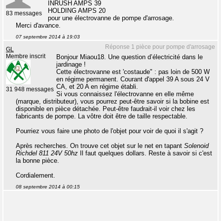
INRUSH AMPS 39
HOLDING AMPS 20
83 messages
pour une électrovanne de pompe d'arrosage.
Merci d'avance.
07 septembre 2014 à 19:03
Réponse 1 pièce pour pompe d'arrosage
GL
Membre inscrit
Bonjour Miaou18. Une question d’électricité dans le
jardinage !
Cette électrovanne est 'costaude" : pas loin de 500 W
en régime permanent. Courant d'appel 39 A sous 24 V
CA, et 20 A en régime établi.
31 948 messages
Si vous connaissez l'électrovanne en elle même
(marque, distributeur), vous pourrez peut-être savoir si la bobine est
disponible en pièce détachée. Peut-être faudrait-il voir chez les
fabricants de pompe. La vôtre doit être de taille respectable.
Pourriez vous faire une photo de l'objet pour voir de quoi il s'agit ?
Après recherches. On trouve cet objet sur le net en tapant
Solenoid
Richdel 811 24V 50hz
Il faut quelques dollars. Reste à savoir si c'est
la bonne pièce.
Cordialement.
08 septembre 2014 à 00:15