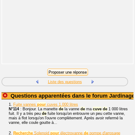
Liste des questions
Questions apparentées dans le forum Jardinage
1.
Fuite vannes
pour
cuves 1.000 litres
N°114
: Bonjour. La manette
de
la vanne
de
ma
cuve
de
1 000 litres
fuit. Il y a très peu
de
fuite lorsqu'on entrouvre un peu cette vanne,
mais à flot lorsqu'on l'ouvre complètement. Après avoir refermé la
vanne, elle coule goutte à...
2.
Recherche
Solenoid
pour
électrovanne
de
pompe d'arrosage