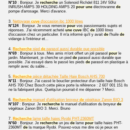
N°10
: Bonjour. Je
recherche
un Solenoid Richdel 811 24V 50hz
INRUSH AMPS 39 HOLDING AMPS 20
pour
une
électrovanne
de
pompe d'arrosage. Merci d'avance.
3.
Nettoyage
cuve
d'occasion ibc 1000 litres
N°124
: Bonjour. Je vous remercie
pour
vos passionnants sujets et
réponses. J'ai récemment acheté
une
cuve
IBC
de
1000 litres
d'occasion chez un particulier. Il m'a informé qu'il y avait
de
l'huile
de
vidange à l'intérieur et...
4.
Recherche
pied
de
parasol aussi durable que possible
N°69
: Bonjour à tous. Mes amis m'ont offert un joli parasol
pour
le
jardin. Maintenant, je cherche un pied
de
parasol aussi durable que
possible. J'ai essayé dans le passé les pieds
de
parasol en plastique à
remplir avec du sable...
5.
Recherche
pièce détachée Taille Haie Bosch AHS 700
N°11
: Bonjour. J'ai cassé le bouclier protecteur d'un taille haie Bosch
AHS 700 Chez Bosch cette pièce porte la référence : 2 607 001 151 Ils
ne la fabriquent plus. Quelqu'un pourrait-il me dépanner ? Merci.
6.
Recherche
manuel d'utilisation broyeur
de
végétaux Zanon BIO 3
N°107
: Bonjour. Je
recherche
le manuel d'utilisation du broyeur
de
végétaux Zanon BIO 3. Merci. Bruno
7.
Recherche
lame taille haies Ryobi PHT-2360MT
N°60
: Bonjour. Je
recherche
un jeu
de
lame
pour
taille haies PHT-
2360MT
de
la marque Ryobi. Pouvez-vous me dire où je peux en