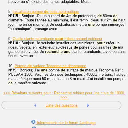
trouver ou s'il existe des lames adaptables. Merci.
8.
Installation pompe
de
puits automatique
N°115
: Bonjour. J'ai un puisard
de
4m
de
profondeur,
de
80cm
de
diamètre. Toute l'année au minimum, il est rempli d'eau sur 2m
de
haut
(comme en ce moment). Je souhaiterais mettre
une
pompe immergée
"automatique", arrosage avec...
9.
Quelle plante retombante
pour
rideau naturel extérieur
N°110
: Bonjour. Je souhaite installer des jardinières,
pour
créer un
rideau végétal en l'extérieur, au-dessus
de
portes coulissantes
de
ma
grande baie vitrée. Je
recherche
une
plante retombante, avec ou sans
fleurs, avec un...
10.
Pompe
de
surface Tecnoma se désamorce
N°79
: Bonjour, J'ai
une
pompe
de
surface
de
marque Tecnoma Réf :
PULSAR 1300. Voici les données techniques : 4800L/h, 5 bars, hauteur
manométrique maxi 50 m, aspiration 8 m maxi. J'ai installé ma pompe
de
la manière suivante...
>>> Résultats suivants pour : Recherche robinet pour une cuve de 1000L
>>>
Liste des questions
Informations sur le forum Jardinage