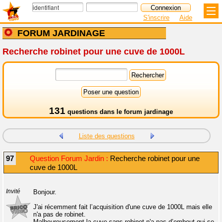
S'inscrire
Aide
FORUM JARDINAGE
Recherche robinet pour une cuve de 1000L
131
questions dans le
forum jardinage
Liste des questions
97
Question Forum Jardin :
Recherche robinet pour une
cuve de 1000L
Invité
Bonjour.
J'ai récemment fait l’acquisition d'une cuve de 1000L mais elle
n'a pas de robinet.
Malheureusement la cuve sans robinet n'a pas d’embout qui se