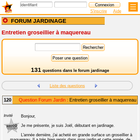
S'inscrire
Aide
FORUM JARDINAGE
Entretien groseillier à maquereau
131
questions dans le
forum jardinage
Liste des questions
120
Question Forum Jardin :
Entretien groseillier à maquereau
Invité
Bonjour,
Je me présente, je suis Joël, débutant en jardinage.
L'année dernière, j'ai acheté en grande surface un groseillier à
maquereau. Il a très bien repris dans mon jardin et cette année, de