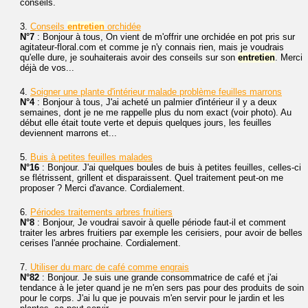
conseils.
3.
Conseils
entretien
orchidée
N°7
: Bonjour à tous, On vient de m'offrir une orchidée en pot pris sur
agitateur-floral.com et comme je n'y connais rien, mais je voudrais
qu'elle dure, je souhaiterais avoir des conseils sur son
entretien
. Merci
déjà de vos...
4.
Soigner une plante d'intérieur malade problème feuilles marrons
N°4
: Bonjour à tous, J'ai acheté un palmier d'intérieur il y a deux
semaines, dont je ne me rappelle plus du nom exact (voir photo). Au
début elle était toute verte et depuis quelques jours, les feuilles
deviennent marrons et...
5.
Buis à petites feuilles malades
N°16
: Bonjour. J'ai quelques boules de buis à petites feuilles, celles-ci
se flétrissent, grillent et disparaissent. Quel traitement peut-on me
proposer ? Merci d'avance. Cordialement.
6.
Périodes traitements arbres fruitiers
N°8
: Bonjour, Je voudrai savoir à quelle période faut-il et comment
traiter les arbres fruitiers par exemple les cerisiers, pour avoir de belles
cerises l'année prochaine. Cordialement.
7.
Utiliser du marc de café comme engrais
N°82
: Bonjour. Je suis une grande consommatrice de café et j'ai
tendance à le jeter quand je ne m'en sers pas pour des produits de soin
pour le corps. J'ai lu que je pouvais m'en servir pour le jardin et les