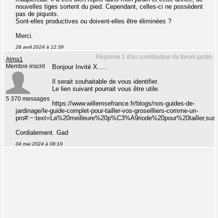
nouvelles tiges sortent du pied. Cependant, celles-ci ne possèdent
pas de piquots.
Sont-elles productives ou doivent-elles être éliminées ?
Merci.
28 avril 2024 à 12:39
Réponse 1 d'un contributeur du forum jardin
Alma1
Membre inscrit
Bonjour Invité X.....
Il serait souhaitable de vous identifier.
Le lien suivant pourrait vous être utile.
5 370 messages
https://www.willemsefrance.fr/blogs/nos-guides-de-
jardinage/le-guide-complet-pour-tailler-vos-groseilliers-comme-un-
pro#:~:text=La%20meilleure%20p%C3%A9riode%20pour%20tailler,s
Cordialement. Gad
04 mai 2024 à 08:19